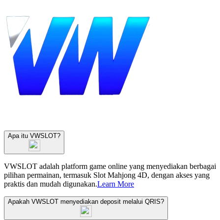
Apa itu VWSLOT?
VWSLOT adalah platform game online yang menyediakan berbagai
pilihan permainan, termasuk Slot Mahjong 4D, dengan akses yang
praktis dan mudah digunakan.
Learn More
Apakah VWSLOT menyediakan deposit melalui QRIS?