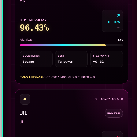
HN
↘
RTP TERPANTAU
-0.03%
96.40%
TREN
Aktivitas
83%
VOLATILITAS
SESI
SISA WAKTU
Sedang
Terjadwal
+01:32
Auto 30x • Manual 30x • Turbo 40x
POLA SIMULASI
JL
21:00–02:00 WIB
JILI
PANTAU
JL
↗