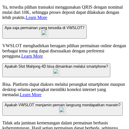
Ya, tersedia pilihan transaksi menggunakan QRIS dengan nominal
mulai dari 10K, sehingga proses deposit dapat dilakukan dengan
lebih praktis.
Learn More
Apa saja permainan yang tersedia di VWSLOT?
VWSLOT menghadirkan beragam pilihan permainan online dengan
berbagai tema yang dapat disesuaikan dengan preferensi
pengguna.
Learn More
Apakah Slot Mahjong 4D bisa dimainkan melalui smartphone?
Bisa. Platform dapat diakses melalui perangkat smartphone maupun
desktop selama perangkat memiliki koneksi internet yang
memadai.
Learn More
Apakah VWSLOT menjamin pemain langsung mendapatkan maxwin?
Tidak ada jaminan kemenangan dalam permainan berbasis
keberuntungan. Hasil setiap permainan dapat berbeda, sehingga