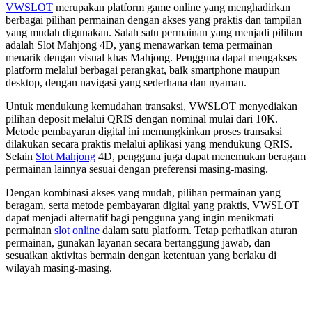
VWSLOT
merupakan platform game online yang menghadirkan
berbagai pilihan permainan dengan akses yang praktis dan tampilan
yang mudah digunakan. Salah satu permainan yang menjadi pilihan
adalah Slot Mahjong 4D, yang menawarkan tema permainan
menarik dengan visual khas Mahjong. Pengguna dapat mengakses
platform melalui berbagai perangkat, baik smartphone maupun
desktop, dengan navigasi yang sederhana dan nyaman.
Untuk mendukung kemudahan transaksi, VWSLOT menyediakan
pilihan deposit melalui QRIS dengan nominal mulai dari 10K.
Metode pembayaran digital ini memungkinkan proses transaksi
dilakukan secara praktis melalui aplikasi yang mendukung QRIS.
Selain
Slot Mahjong
4D, pengguna juga dapat menemukan beragam
permainan lainnya sesuai dengan preferensi masing-masing.
Dengan kombinasi akses yang mudah, pilihan permainan yang
beragam, serta metode pembayaran digital yang praktis, VWSLOT
dapat menjadi alternatif bagi pengguna yang ingin menikmati
permainan
slot online
dalam satu platform. Tetap perhatikan aturan
permainan, gunakan layanan secara bertanggung jawab, dan
sesuaikan aktivitas bermain dengan ketentuan yang berlaku di
wilayah masing-masing.