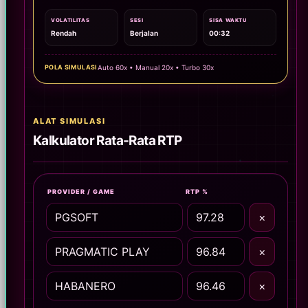
VOLATILITAS
SESI
SISA WAKTU
Rendah
Berjalan
00:32
Auto 60x • Manual 20x • Turbo 30x
POLA SIMULASI
ALAT SIMULASI
Kalkulator Rata-Rata RTP
PROVIDER / GAME
RTP %
×
×
×