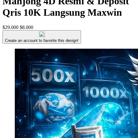
Mahjong 4D Resmi & Deposit
Qris 10K Langsung Maxwin
$29.000
$8.000
Create an account to favorite this design!