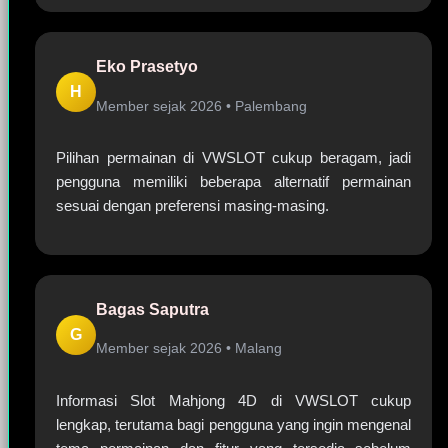
Eko Prasetyo
H
Member sejak 2026 •
Palembang
Pilihan permainan di VWSLOT cukup beragam, jadi
pengguna memiliki beberapa alternatif permainan
sesuai dengan preferensi masing-masing.
Bagas Saputra
G
Member sejak 2026 •
Malang
Informasi Slot Mahjong 4D di VWSLOT cukup
lengkap, terutama bagi pengguna yang ingin mengenal