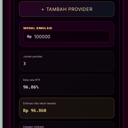
+ TAMBAH PROVIDER
MODAL SIMULASI
Rp
Jumlah provider
3
Rata-rata RTP
96.86%
Estimasi nilai return teoretis
Rp 96.860
Kategori indikator