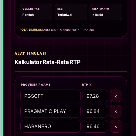
VOLATILITAS
SESI
SISA WAKTU
Rendah
Terjadwal
+18:48
Auto 60x • Manual 20x • Turbo 30x
POLA SIMULASI
ALAT SIMULASI
Kalkulator Rata-Rata RTP
PROVIDER / GAME
RTP %
×
×
×