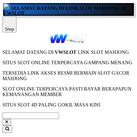
SELAMAT DATANG DI LINK SLOT MAHJONG 4D
VWSLOT
Shop
SELAMAT DATANG DI
VWSLOT
LINK SLOT MAHJONG
SITUS SLOT ONLINE TERPERCAYA GAMPANG MENANG
TERSEDIA LINK AKSES RESMI BERMAIN SLOT GACOR
MAHJONG
SLOT ONLINE TERPERCAYA PASTI BAYAR BERAPAPUN
KEMANANGAN MEMBER
SITUS SLOT 4D PALING GOKIL MASA KINI