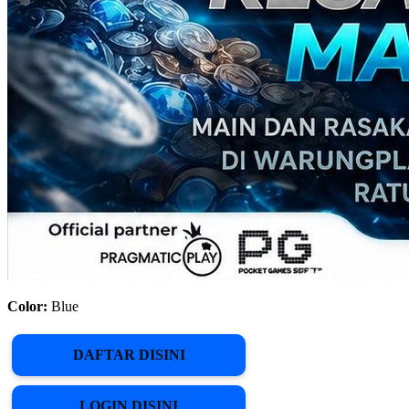
Color:
Blue
DAFTAR DISINI
LOGIN DISINI