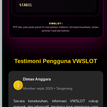
STABIL
VWSLOT
•
RTP dan pola pada panel ini merupakan indikator simulasi/visualisasi, bukan
jaminan hasil permainan.
tmplatee kzo
Testimoni Pengguna VWSLOT
Dimas Anggara
j
Member sejak 2026 •
Tangerang
Secara keseluruhan, informasi VWSLOT cukup
menarik dan informatif, terutama bagi pengguna yang