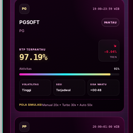
PG
19:00–23:59 WIB
PGSOFT
PANTAU
PG
↗
RTP TERPANTAU
+0.06%
97.24%
TREN
Aktivitas
91%
VOLATILITAS
SESI
SISA WAKTU
Tinggi
Terjadwal
+00:48
Manual 20x • Turbo 30x • Auto 50x
POLA SIMULASI
PP
20:00–01:00 WIB