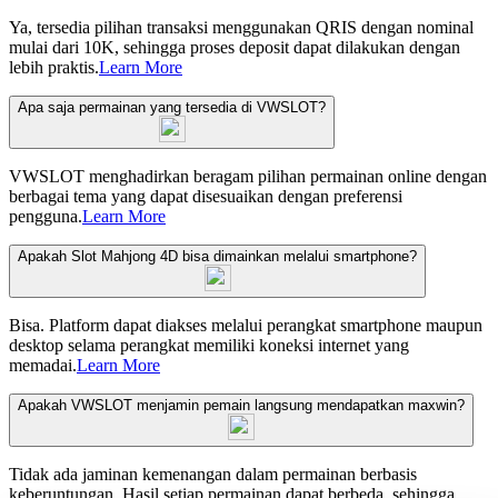
Ya, tersedia pilihan transaksi menggunakan QRIS dengan nominal
mulai dari 10K, sehingga proses deposit dapat dilakukan dengan
lebih praktis.
Learn More
Apa saja permainan yang tersedia di VWSLOT?
VWSLOT menghadirkan beragam pilihan permainan online dengan
berbagai tema yang dapat disesuaikan dengan preferensi
pengguna.
Learn More
Apakah Slot Mahjong 4D bisa dimainkan melalui smartphone?
Bisa. Platform dapat diakses melalui perangkat smartphone maupun
desktop selama perangkat memiliki koneksi internet yang
memadai.
Learn More
Apakah VWSLOT menjamin pemain langsung mendapatkan maxwin?
Tidak ada jaminan kemenangan dalam permainan berbasis
keberuntungan. Hasil setiap permainan dapat berbeda, sehingga