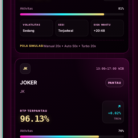
Aktivitas
81%
VOLATILITAS
SESI
SISA WAKTU
Sedang
Terjadwal
+20:48
Manual 20x • Auto 50x • Turbo 20x
POLA SIMULASI
JK
13:00–17:00 WIB
JOKER
PANTAU
JK
↘
RTP TERPANTAU
-0.01%
96.12%
TREN
Aktivitas
76%