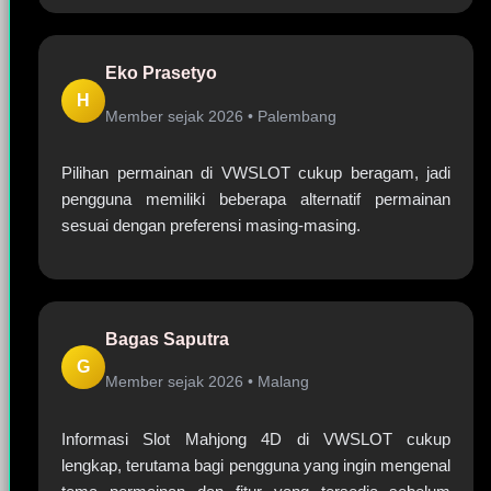
Eko Prasetyo
H
Member sejak 2026 •
Palembang
Pilihan permainan di VWSLOT cukup beragam, jadi
pengguna memiliki beberapa alternatif permainan
sesuai dengan preferensi masing-masing.
Bagas Saputra
G
Member sejak 2026 •
Malang
Informasi Slot Mahjong 4D di VWSLOT cukup
lengkap, terutama bagi pengguna yang ingin mengenal