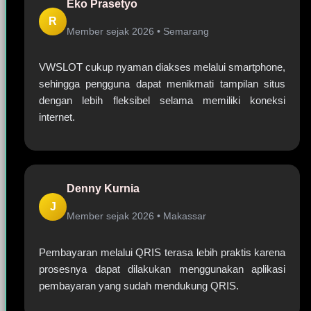
Eko Prasetyo
R
Member sejak 2026 •
Semarang
VWSLOT cukup nyaman diakses melalui smartphone,
sehingga pengguna dapat menikmati tampilan situs
dengan lebih fleksibel selama memiliki koneksi
internet.
Denny Kurnia
J
Member sejak 2026 •
Makassar
Pembayaran melalui QRIS terasa lebih praktis karena
prosesnya dapat dilakukan menggunakan aplikasi
pembayaran yang sudah mendukung QRIS.