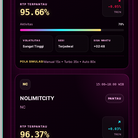
RTP TERPANTAU
+0.03%
95.68%
TREN
Aktivitas
78%
VOLATILITAS
SESI
SISA WAKTU
Sangat Tinggi
Terjadwal
+02:48
Manual 15x • Turbo 35x • Auto 80x
POLA SIMULASI
NC
15:00–18:00 WIB
NOLIMITCITY
PANTAU
NC
↘
RTP TERPANTAU
-0.05%
96.32%
TREN