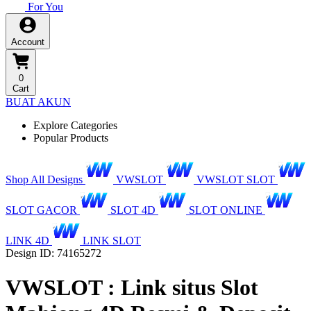
For You
Account
0
Cart
BUAT AKUN
Explore Categories
Popular Products
Shop All Designs
VWSLOT
VWSLOT SLOT
SLOT GACOR
SLOT 4D
SLOT ONLINE
LINK 4D
LINK SLOT
Design ID: 74165272
VWSLOT : Link situs Slot