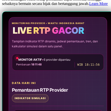
sebaiknya bermain secara bijak dan bertanggung jawab.
Learn More
MONITORING PROVIDER • WAKTU INDONESIA BARAT
LIVE RTP GACOR
Tampilan indikator RTP dinamis, jadwal pemantauan, tren, dan
kalkulator simulasi dalam satu panel.
MONITOR AKTIF
•
6 provider dipantau
Pembaruan
18:11:57
WIB 18:12:00
DATA HARI INI
Pemantauan RTP Provider
INDIKATOR SIMULASI