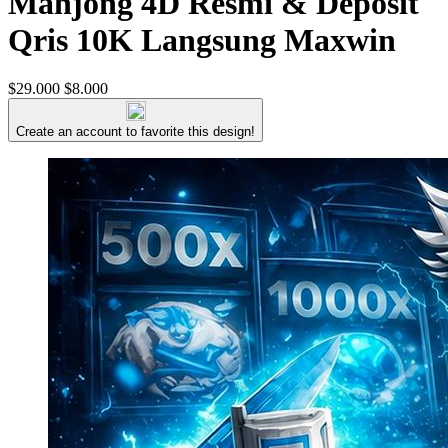
Mahjong 4D Resmi & Deposit
Qris 10K Langsung Maxwin
$29.000
$8.000
Create an account to favorite this design!