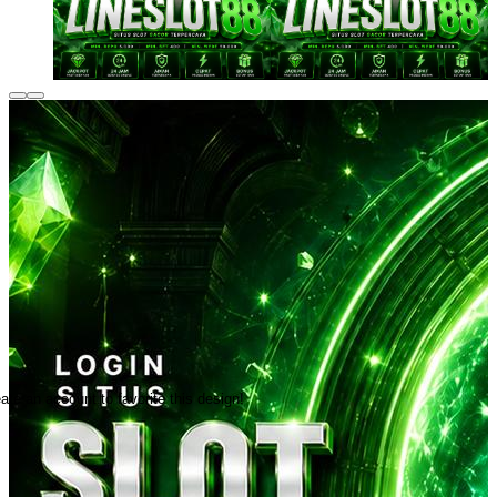
ate an account to favorite this design!