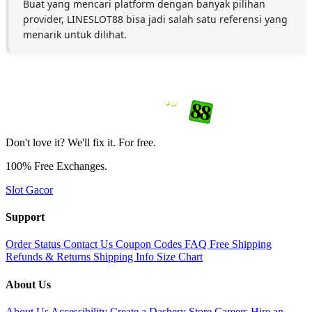
Buat yang mencari platform dengan banyak pilihan
provider, LINESLOT88 bisa jadi salah satu referensi yang
menarik untuk dilihat.
Don't love it? We'll fix it. For free.
100% Free Exchanges.
Slot Gacor
Support
Order Status
Contact Us
Coupon Codes
FAQ
Free Shipping
Refunds & Returns
Shipping Info
Size Chart
About Us
About Us
Accessibility
Create a Dashery Store
Careers
Hire an