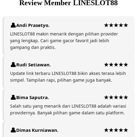
Review Member LINESLOT88
Andi Prasetyo.
LINESLOT88 makin menarik dengan pilihan provider
yang lengkap. Cari game gacor favorit jadi lebih
gampang dan praktis.
Rudi Setiawan.
Update link terbaru LINESLOT88 bikin akses terasa lebih
simpel. Tampilan rapi, pilihan game juga banyak.
Bima Saputra.
Salah satu yang menarik dari LINESLOT88 adalah variasi
providernya. Banyak pilihan game dalam satu platform.
Dimas Kurniawan.