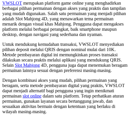
VWSLOT
merupakan platform game online yang menghadirkan
berbagai pilihan permainan dengan akses yang praktis dan tampilan
yang mudah digunakan. Salah satu permainan yang menjadi pilihan
adalah Slot Mahjong 4D, yang menawarkan tema permainan
menarik dengan visual khas Mahjong. Pengguna dapat mengakses
platform melalui berbagai perangkat, baik smartphone maupun
desktop, dengan navigasi yang sederhana dan nyaman.
Untuk mendukung kemudahan transaksi, VWSLOT menyediakan
pilihan deposit melalui QRIS dengan nominal mulai dari 10K.
Metode pembayaran digital ini memungkinkan proses transaksi
dilakukan secara praktis melalui aplikasi yang mendukung QRIS.
Selain
Slot Mahjong
4D, pengguna juga dapat menemukan beragam
permainan lainnya sesuai dengan preferensi masing-masing.
Dengan kombinasi akses yang mudah, pilihan permainan yang
beragam, serta metode pembayaran digital yang praktis, VWSLOT
dapat menjadi alternatif bagi pengguna yang ingin menikmati
permainan
slot online
dalam satu platform. Tetap perhatikan aturan
permainan, gunakan layanan secara bertanggung jawab, dan
sesuaikan aktivitas bermain dengan ketentuan yang berlaku di
wilayah masing-masing.