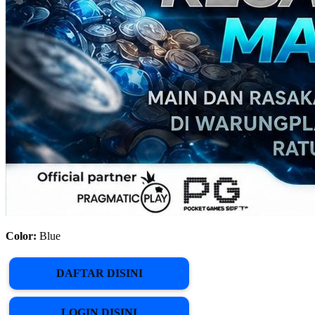
Color:
Blue
DAFTAR DISINI
LOGIN DISINI