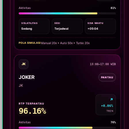
Aktivitas
81%
VOLATILITAS
SESI
SISA WAKTU
Sedang
Terjadwal
+05:04
Manual 20x • Auto 50x • Turbo 20x
POLA SIMULASI
JK
13:00–17:00 WIB
JOKER
PANTAU
JK
↘
RTP TERPANTAU
-0.01%
96.16%
TREN
Aktivitas
76%