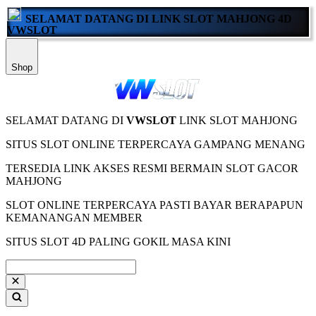
SELAMAT DATANG DI LINK SLOT MAHJONG 4D
VWSLOT
Shop
SELAMAT DATANG DI
VWSLOT
LINK SLOT MAHJONG
SITUS SLOT ONLINE TERPERCAYA GAMPANG MENANG
TERSEDIA LINK AKSES RESMI BERMAIN SLOT GACOR
MAHJONG
SLOT ONLINE TERPERCAYA PASTI BAYAR BERAPAPUN
KEMANANGAN MEMBER
SITUS SLOT 4D PALING GOKIL MASA KINI