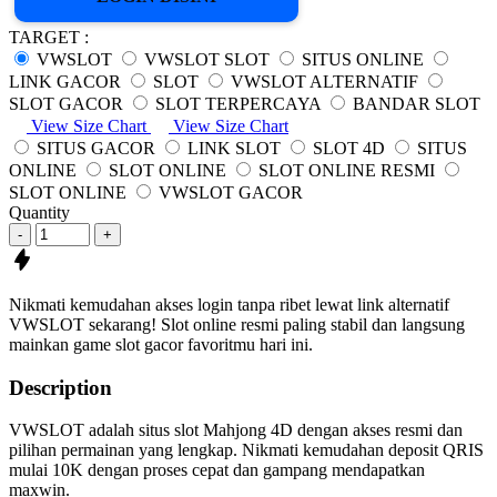
TARGET :
VWSLOT
VWSLOT SLOT
SITUS ONLINE
LINK GACOR
SLOT
VWSLOT ALTERNATIF
SLOT GACOR
SLOT TERPERCAYA
BANDAR SLOT
View Size Chart
View Size Chart
SITUS GACOR
LINK SLOT
SLOT 4D
SITUS
ONLINE
SLOT ONLINE
SLOT ONLINE RESMI
SLOT ONLINE
VWSLOT GACOR
Quantity
-
+
Nikmati kemudahan akses login tanpa ribet lewat link alternatif
VWSLOT sekarang! Slot online resmi paling stabil dan langsung
mainkan game slot gacor favoritmu hari ini.
Description
VWSLOT adalah situs slot Mahjong 4D dengan akses resmi dan
pilihan permainan yang lengkap. Nikmati kemudahan deposit QRIS
mulai 10K dengan proses cepat dan gampang mendapatkan
maxwin.