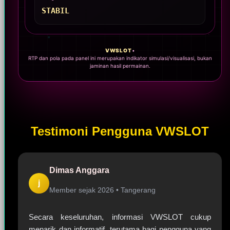
STABIL
VWSLOT
•
RTP dan pola pada panel ini merupakan indikator simulasi/visualisasi, bukan
jaminan hasil permainan.
tmplatee kzo
Testimoni Pengguna VWSLOT
Dimas Anggara
j
Member sejak 2026 •
Tangerang
Secara keseluruhan, informasi VWSLOT cukup
menarik dan informatif, terutama bagi pengguna yang