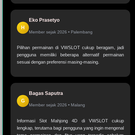
Eko Prasetyo
H
Member sejak 2026 •
Palembang
Pilihan permainan di VWSLOT cukup beragam, jadi
pengguna memiliki beberapa alternatif permainan
sesuai dengan preferensi masing-masing.
Bagas Saputra
G
Member sejak 2026 •
Malang
Informasi Slot Mahjong 4D di VWSLOT cukup
lengkap, terutama bagi pengguna yang ingin mengenal