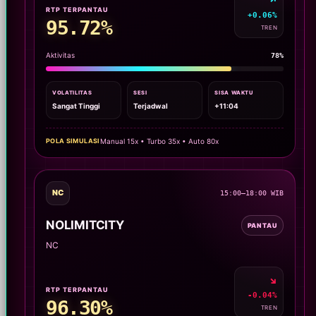
RTP TERPANTAU
-0.04%
95.68%
TREN
Aktivitas
78%
VOLATILITAS
SESI
SISA WAKTU
Sangat Tinggi
Terjadwal
+11:04
Manual 15x • Turbo 35x • Auto 80x
POLA SIMULASI
NC
15:00–18:00 WIB
NOLIMITCITY
PANTAU
NC
↗
RTP TERPANTAU
+0.02%
96.32%
TREN