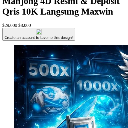
Mahjong 4D Resmi & Deposit
Qris 10K Langsung Maxwin
$29.000
$8.000
Create an account to favorite this design!