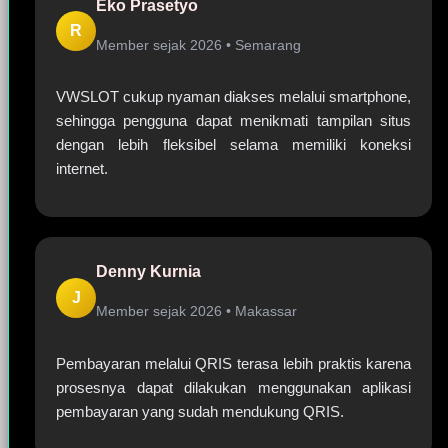
Eko Prasetyo
R
Member sejak 2026 •
Semarang
VWSLOT cukup nyaman diakses melalui smartphone,
sehingga pengguna dapat menikmati tampilan situs
dengan lebih fleksibel selama memiliki koneksi
internet.
Denny Kurnia
J
Member sejak 2026 •
Makassar
Pembayaran melalui QRIS terasa lebih praktis karena
prosesnya dapat dilakukan menggunakan aplikasi
pembayaran yang sudah mendukung QRIS.