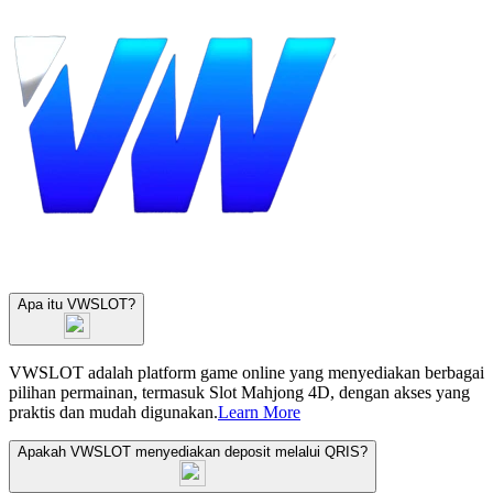
Apa itu VWSLOT?
VWSLOT adalah platform game online yang menyediakan berbagai
pilihan permainan, termasuk Slot Mahjong 4D, dengan akses yang
praktis dan mudah digunakan.
Learn More
Apakah VWSLOT menyediakan deposit melalui QRIS?