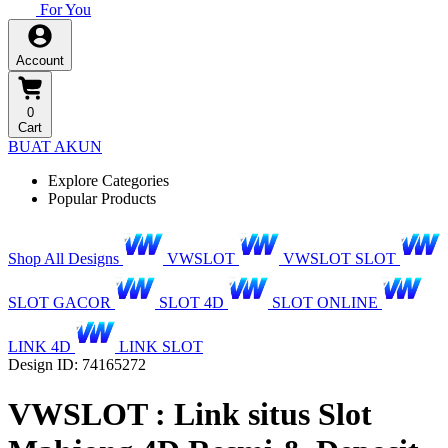
For You
Account
0
Cart
BUAT AKUN
Explore Categories
Popular Products
Shop All Designs
VWSLOT
VWSLOT SLOT
SLOT GACOR
SLOT 4D
SLOT ONLINE
LINK 4D
LINK SLOT
Design ID: 74165272
VWSLOT : Link situs Slot