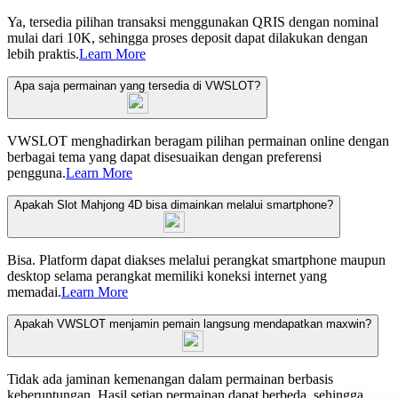
Ya, tersedia pilihan transaksi menggunakan QRIS dengan nominal
mulai dari 10K, sehingga proses deposit dapat dilakukan dengan
lebih praktis.
Learn More
Apa saja permainan yang tersedia di VWSLOT?
VWSLOT menghadirkan beragam pilihan permainan online dengan
berbagai tema yang dapat disesuaikan dengan preferensi
pengguna.
Learn More
Apakah Slot Mahjong 4D bisa dimainkan melalui smartphone?
Bisa. Platform dapat diakses melalui perangkat smartphone maupun
desktop selama perangkat memiliki koneksi internet yang
memadai.
Learn More
Apakah VWSLOT menjamin pemain langsung mendapatkan maxwin?
Tidak ada jaminan kemenangan dalam permainan berbasis
keberuntungan. Hasil setiap permainan dapat berbeda, sehingga