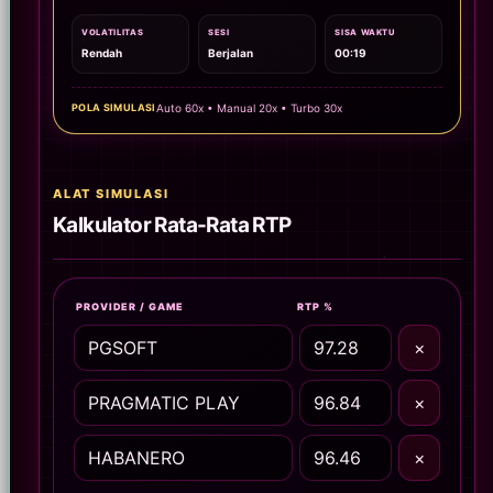
VOLATILITAS
SESI
SISA WAKTU
Rendah
Berjalan
00:19
Auto 60x • Manual 20x • Turbo 30x
POLA SIMULASI
ALAT SIMULASI
Kalkulator Rata-Rata RTP
PROVIDER / GAME
RTP %
×
×
×