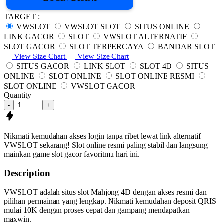
TARGET :
VWSLOT
VWSLOT SLOT
SITUS ONLINE
LINK GACOR
SLOT
VWSLOT ALTERNATIF
SLOT GACOR
SLOT TERPERCAYA
BANDAR SLOT
View Size Chart
View Size Chart
SITUS GACOR
LINK SLOT
SLOT 4D
SITUS
ONLINE
SLOT ONLINE
SLOT ONLINE RESMI
SLOT ONLINE
VWSLOT GACOR
Quantity
-
+
Nikmati kemudahan akses login tanpa ribet lewat link alternatif
VWSLOT sekarang! Slot online resmi paling stabil dan langsung
mainkan game slot gacor favoritmu hari ini.
Description
VWSLOT adalah situs slot Mahjong 4D dengan akses resmi dan
pilihan permainan yang lengkap. Nikmati kemudahan deposit QRIS
mulai 10K dengan proses cepat dan gampang mendapatkan
maxwin.