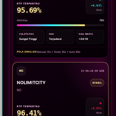
RTP TERPANTAU
+0.03%
95.69%
TREN
Aktivitas
78%
VOLATILITAS
SESI
SISA WAKTU
Sangat Tinggi
Terjadwal
+04:19
Manual 15x • Turbo 35x • Auto 80x
POLA SIMULASI
NC
15:00–18:00 WIB
NOLIMITCITY
STABIL
NC
↘
RTP TERPANTAU
-0.05%
96.41%
TREN