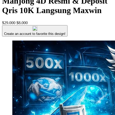
Mahjong 4D Resmi & Deposit
Qris 10K Langsung Maxwin
$29.000
$8.000
Create an account to favorite this design!